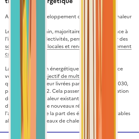
transition énergétique
Accélérons le développement des réseaux de chaleur
Le chauffage urbain, majoritairement mis en place à
l'initiative des collectivités, permet de mobiliser des
sources d'énergie locales et renouvelables faiblement
carbonées
.
La loi de transition énergétique pour la croissance
verte fixe pour
objectif de multiplier par 5
les
quantités de chaleur livrées par les réseaux en 2030,
par rapport à 2012. Cela passera par la densification
des réseaux de chaleur existants, la création
d'extensions ou de nouveaux réseaux, et
l'augmentation de la part des énergies renouvelables
alimentant les réseaux de chaleur.