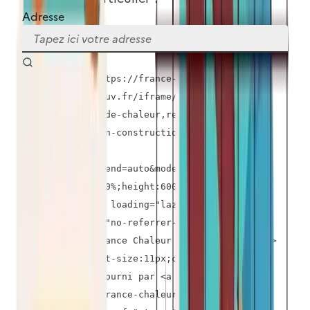
Adresse
<iframe src="https://france-chaleur-
urbaine.beta.gouv.fr/iframe/carte?
layers=reseaux-de-chaleur,reseaux-de-
froid,reseaux-en-construction,perimetres-de-
developpement-
prioritaire&legend=auto&mode=eligibility"
style="width:100%;height:600px;border:0;"
allowfullscreen loading="lazy"
referrerpolicy="no-referrer-when-downgrade"
title="Carte France Chaleur Urbaine"></iframe>
<div style="font-size:11px;color:#999;text-
align:right;">Fourni par <a
href="https://france-chaleur-