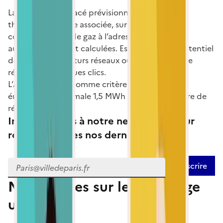
La longueur du tracé prévisionnel et la densité
thermique linéaire associée, sur la base des
consommations de gaz à l’adresse, sont
automatiquement calculées. Estimez ainsi le potentiel
de création de futurs réseaux ou d’extensions de
réseaux en quelques clics.
L’ADEME retient comme critère de densité
énergétique minimale 1,5 MWh par mètre linéaire de
réseau.
Inscrivez-vous à notre newsletter pour
recevoir toutes nos dernières infos
Email
S'inscrire
Nos articles sur le chauffage
urbain