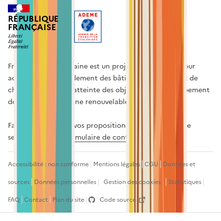
RÉPUBLIQUE
FRANÇAISE
France Chaleur Urbaine est un projet d'innovation pour
accélérer le raccordement des bâtiments aux réseaux de
chaleur en vue de l'atteinte des objectifs de développement
de la chaleur d'origine renouvelable.
Faites nous part de vos propositions pour améliorer ce
service via notre
formulaire de contact
.
Accessibilité : non conforme
Mentions légales
CGU
Données et
sources
Données personnelles
Gestion des cookies
Statistiques
FAQ
Contact
Plan du site
Code source