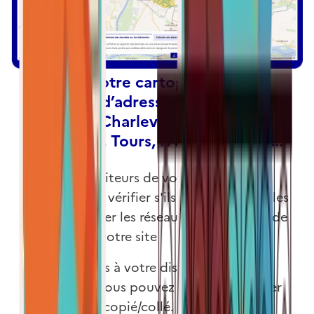
Intégrez notre cartographie ou
notre test d’adresses à votre site à
l’instar de Charleville-Mézières,
Strasbourg, Tours, l’ALEC de Lyon...
Offrez aux visiteurs de votre site la
possibilité de vérifier s'ils sont raccordables
ou de visualiser les réseaux de chaleur et de
froid depuis votre site
Nous mettons à votre disposition deux
iframes que vous pouvez librement utiliser
en un simple copié/collé.