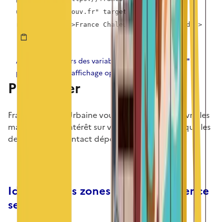
urbaine.beta.gouv.fr" target="_blank"
rel="noopener">France Chaleur Urbaine</a></div>
Ajustez les valeurs des variables
"width"
et
"height"
pour obtenir un affichage optimal sur votre site.
Prospecter
France Chaleur Urbaine vous permet de découvrir les
manifestions d’intérêt sur votre territoire ainsi que les
demandes de contact déposées sur notre site.
Identifiez les zones où une appétence
se dénote