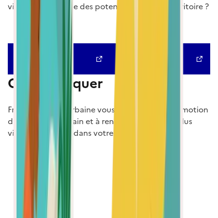
vision à long terme des potentiels sur votre territoire ?
Notre guide
Notre guide
collectivité
exploitant
Communiquer
France Chaleur Urbaine vous aide à faire la promotion
du chauffage urbain et à rendre votre réseau plus
visible en ligne et dans votre ville
Comme Charleville-Mézières, Fresnes ou Evos à
Strasbourg, menez une campagne d’affichage ou
communiquez pendant les travaux
Rendez visibles vos réseaux de chaleur via des
campagnes d’affichage en ville ! Les phases de
travaux constituent aussi des moments clés pour