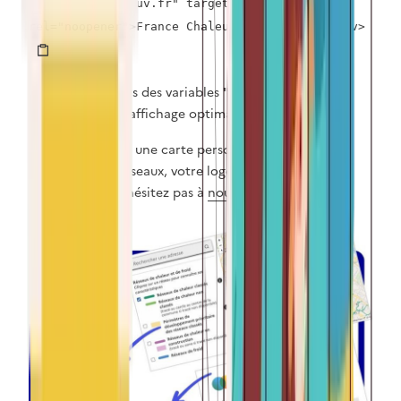
urbaine.beta.gouv.fr" target="_blank"
rel="noopener">France Chaleur Urbaine</a></div>
Ajustez les valeurs des variables
"width"
et
"height"
pour obtenir un affichage optimal sur votre site.
Si vous souhaitez une carte personnalisée avec
seulement vos réseaux, votre logo ou d'autres
informations, n'hésitez pas à
nous contacter