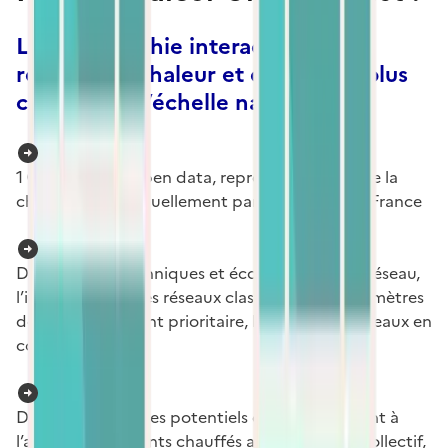
La cartographie interactive des
réseaux de chaleur et de froid la plus
complète à l’échelle nationale
1 061
tracés en open data, représentant
96
% de la
chaleur livrée annuellement par les réseaux en France
Des données techniques et économiques par réseau,
l’identification des réseaux classés et leurs périmètres
de développement prioritaire, les tracés de réseaux en
construction
Des données sur les potentiels de raccordement à
l’adresse : bâtiments chauffés au gaz ou fioul collectif,