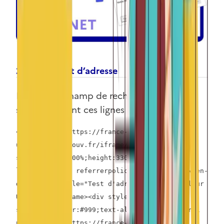
2- Iframe test d’adresse
Intégrez le champ de recherche sur votre
site en copiant ces lignes de code :
<iframe src="https://france-chaleur-
urbaine.beta.gouv.fr/iframe/form"
style="width:100%;height:330px;border:0;"
loading="lazy" referrerpolicy="no-referrer-when-
downgrade" title="Test d'adresse France Chaleur
Urbaine"></iframe><div style="font-
size:11px;color:#999;text-align:right;">Fourni
par <a href="https://france-chaleur-