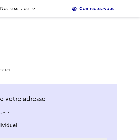
Notre service
Connectez-vous
z ici
 de votre adresse
el :
dividuel