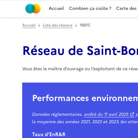
Accueil
Combien ça coûte ?
Carte des
Accueil
Liste des réseaux
1601C
Réseau de Saint-Bo
Vous êtes le maître d’ouvrage ou l’exploitant de ce rés
Performances environne
Données réglementaires,
arrêté du
11 avril 2025
p
la moyenne des années 2021, 2022 et 2023. (en atten
Taux d’EnR&R