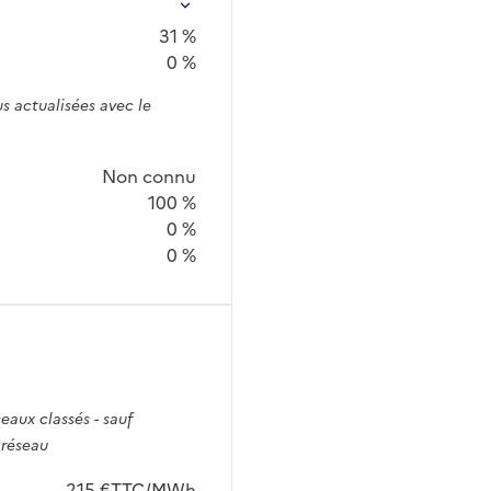
31 %
0 %
s actualisées avec le
Non connu
100 %
0 %
0 %
seaux classés - sauf
 réseau
215 €TTC/MWh