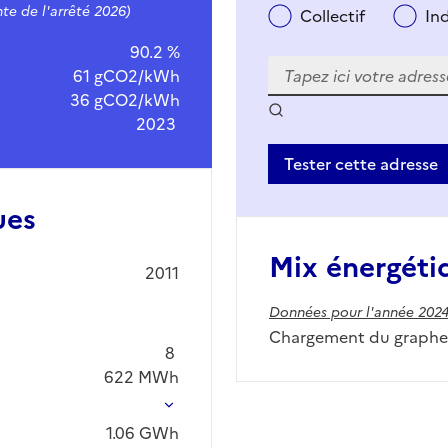
te de l'arrêté 2026)
Collectif
In
90.2 %
61 gCO2/kWh
36 gCO2/kWh
2023
Tester cette adresse
ues
Mix énergéti
2011
Données pour l'année 202
Chargement du graphe.
8
622
MWh
1.06
GWh