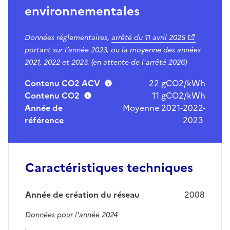
environnementales
Données réglementaires,
arrêté du
11 avril 2025
portant sur l’année 2023, ou la moyenne des années
2021, 2022 et 2023. (en attente de l'arrêté 2026)
Contenu CO2 ACV
22 gCO2/kWh
Contenu CO2
11 gCO2/kWh
Année de
Moyenne 2021-2022-
référence
2023
Caractéristiques techniques
Année de création du réseau
2008
Données pour l'année 2024