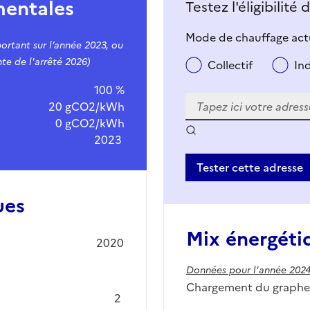
mentales
Testez l'éligibilité
Mode de chauffage actu
ortant sur l’année 2023, ou
te de l'arrêté 2026)
Collectif
In
100 %
20 gCO2/kWh
0 gCO2/kWh
2023
Tester cette adresse
ues
Mix énergéti
2020
Données pour l'année 202
Chargement du graphe.
2