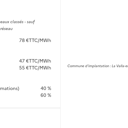
seaux classés - sauf
 réseau
78 €TTC/MWh
47 €TTC/MWh
Commune
d'implantation :
La Valla-e
55 €TTC/MWh
mmations)
40 %
60 %