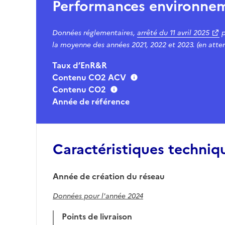
Performances environne
Données réglementaires,
arrêté du
11 avril 2025
p
la moyenne des années 2021, 2022 et 2023. (en atten
Taux d’EnR&R
Contenu CO2 ACV
Contenu CO2
Année de référence
Caractéristiques techniq
Année de création du réseau
Données pour l'année 2024
Points de livraison