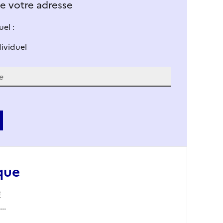
 de votre adresse
el :
dividuel
que
4
..