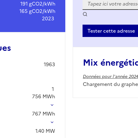
191 gCO2/kWh
165 gCO2/kWh
2023
Tester cette adresse
ues
Mix énergéti
1963
Données pour l'année 202
Chargement du graphe.
1
756
MWh
767
MWh
1.40
MW