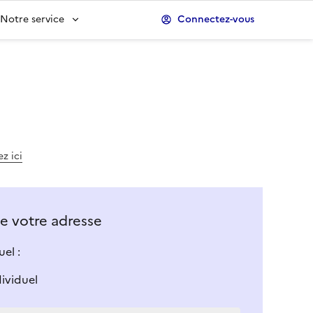
Notre service
Connectez-vous
z ici
 de votre adresse
el :
dividuel