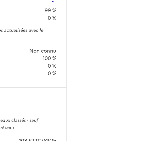
99 %
0 %
s actualisées avec le
Non connu
100 %
0 %
0 %
seaux classés - sauf
 réseau
108 €TTC/MWh