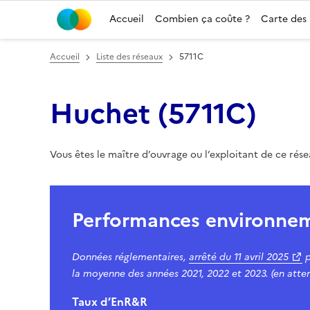
Accueil
Combien ça coûte ?
Carte des
Accueil
Liste des réseaux
5711C
Huchet
(
5711C
)
Vous êtes le maître d’ouvrage ou l’exploitant de ce rés
Performances environne
Données réglementaires,
arrêté du
11 avril 2025
p
la moyenne des années 2021, 2022 et 2023. (en atten
Taux d’EnR&R