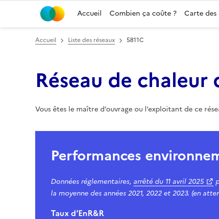
Accueil
Combien ça coûte ?
Carte des
Accueil
Liste des réseaux
5811C
Réseau de chaleur 
Vous êtes le maître d’ouvrage ou l’exploitant de ce rés
Performances environne
Données réglementaires,
arrêté du
11 avril 2025
p
la moyenne des années 2021, 2022 et 2023. (en atten
Taux d’EnR&R