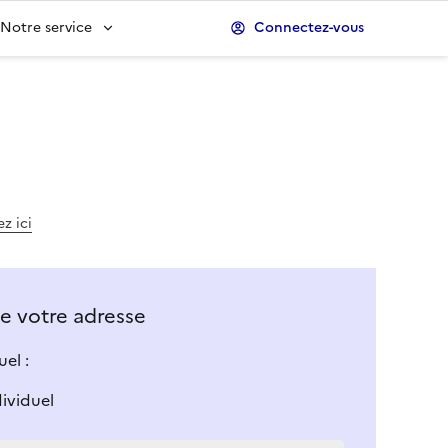
Notre service
Connectez-vous
z ici
 de votre adresse
el :
dividuel