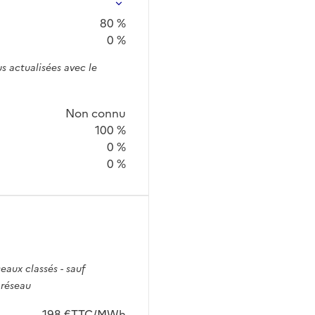
80 %
0 %
s actualisées avec le
Non connu
100 %
0 %
0 %
seaux classés - sauf
 réseau
198 €TTC/MWh