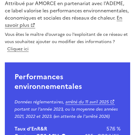
Attribué par AMORCE en partenariat avec l’ADEME,
ce label valorise les performances environnementales,
économiques et sociales des réseaux de chaleur.
En
savoir plus
Vous êtes le maître d’ouvrage ou l’exploitant de ce réseau et
vous souhaitez ajouter ou modifier des informations ?
Cliquez ici
Performances
environnementales
Données réglementaires,
arrêté du
11 avril 2025
portant sur l’année 2023, ou la moyenne des années
2021, 2022 et 2023. (en attente de l'arrêté 2026)
Taux d’EnR&R
57.6 %