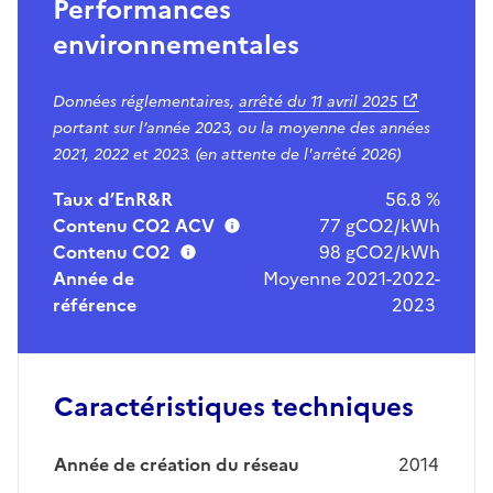
Performances
environnementales
Données réglementaires,
arrêté du
11 avril 2025
portant sur l’année 2023, ou la moyenne des années
2021, 2022 et 2023. (en attente de l'arrêté 2026)
Taux d’EnR&R
56.8 %
Contenu CO2 ACV
77 gCO2/kWh
Contenu CO2
98 gCO2/kWh
Année de
Moyenne 2021-2022-
référence
2023
Caractéristiques techniques
Année de création du réseau
2014