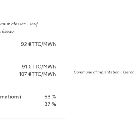
seaux classés - sauf
 réseau
92 €TTC/MWh
91 €TTC/MWh
Commune
d'implantation :
Yzeron
107 €TTC/MWh
mmations)
63 %
37 %