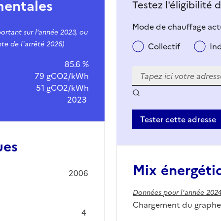
mentales
Testez l'éligibilité
Mode de chauffage actu
ortant sur l’année 2023, ou
te de l'arrêté 2026)
Collectif
In
85.6 %
79 gCO2/kWh
51 gCO2/kWh
2023
Tester cette adresse
ues
Mix énergéti
2006
Données pour l'année 202
Chargement du graphe.
4