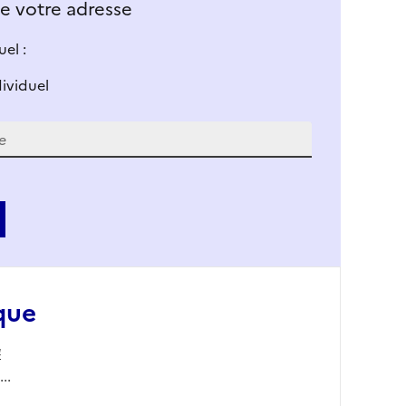
 de votre adresse
el :
dividuel
que
4
..