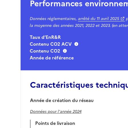
Performances environne
Données réglementaires,
arrêté du
11 avril 2025
p
la moyenne des années 2021, 2022 et 2023. (en atten
Taux d’EnR&R
Contenu CO2 ACV
Contenu CO2
Année de référence
Caractéristiques techniq
Année de création du réseau
Données pour l'année 2024
Points de livraison