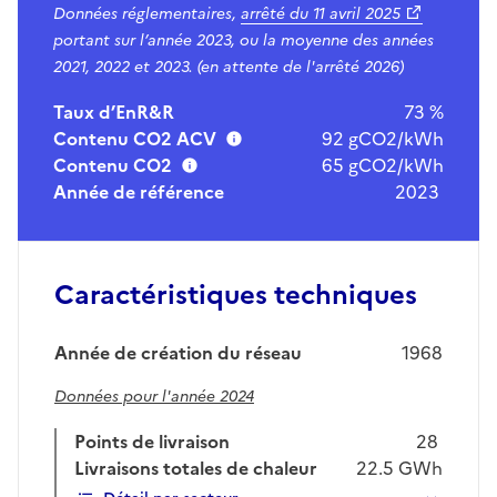
Données réglementaires,
arrêté du
11 avril 2025
portant sur l’année 2023, ou la moyenne des années
2021, 2022 et 2023. (en attente de l'arrêté 2026)
Taux d’EnR&R
73 %
Contenu CO2 ACV
92 gCO2/kWh
Contenu CO2
65 gCO2/kWh
Année de référence
2023
Caractéristiques techniques
Année de création du réseau
1968
Données pour l'année 2024
Points de livraison
28
Livraisons totales de chaleur
22.5
GWh